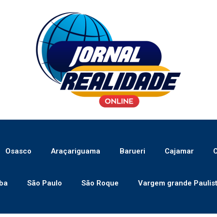
Osasco
Araçariguama
Barueri
Cajamar
C
ba
São Paulo
São Roque
Vargem grande Paulis