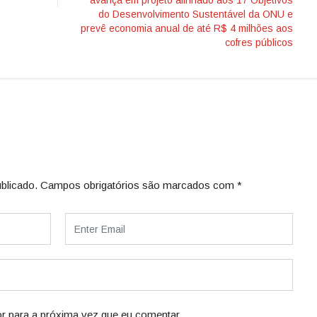
avança em projeto alinhado aos 17 Objetivos
do Desenvolvimento Sustentável da ONU e
prevê economia anual de até R$ 4 milhões aos
cofres públicos
blicado.
Campos obrigatórios são marcados com
*
r para a próxima vez que eu comentar.