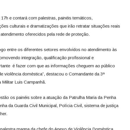
7h e contará com palestras, painéis temáticos,
ções culturais e dramatizações que irão retratar situações reais
 atendimento oferecidos pela rede de proteção.
ogo entre os diferentes setores envolvidos no atendimento às
omovendo integração, qualificação profissional e
ortante é fazer com que as informações cheguem ao público
de violência doméstica”, destacou o Comandante da 3ª
 Militar Luis Campanhã.
stão os painéis sobre a atuação da Patrulha Maria da Penha
nha da Guarda Civil Municipal, Polícia Civil, sistema de justiça
her.
alestra magna da chefe do Anexo de Violência Doméstica,