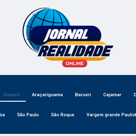
Osasco
Araçariguama
Barueri
Cajamar
C
ba
São Paulo
São Roque
Vargem grande Paulis