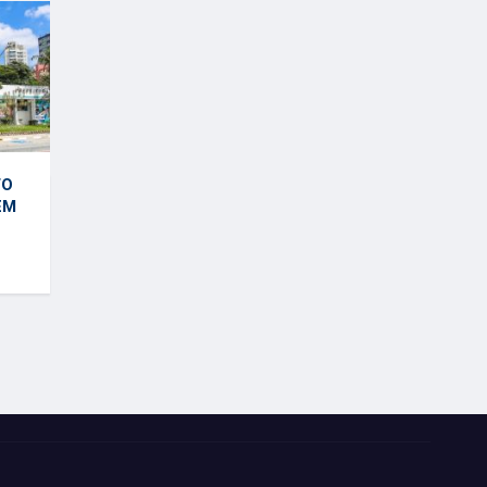
TO
EM