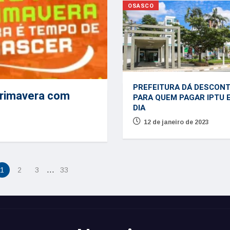
OSASCO
PREFEITURA DÁ DESCON
primavera com
PARA QUEM PAGAR IPTU 
DIA
12 de janeiro de 2023
…
1
2
3
33