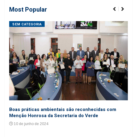
Most Popular
SEM CATEGORIA
SE
Coo
Boas práticas ambientais são reconhecidas com
cole
Menção Honrosa da Secretaria do Verde
24
10 de junho de 2024