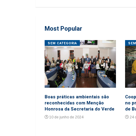
Most Popular
ORES
SEM CATEGORIA
SEM
ho de 2016
6
Coop
Boas práticas ambientais são
no p
reconhecidas com Menção
de B
Honrosa da Secretaria do Verde
24 
10 de junho de 2024