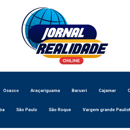
Osasco
Araçariguama
Barueri
Cajamar
C
ba
São Paulo
São Roque
Vargem grande Paulis