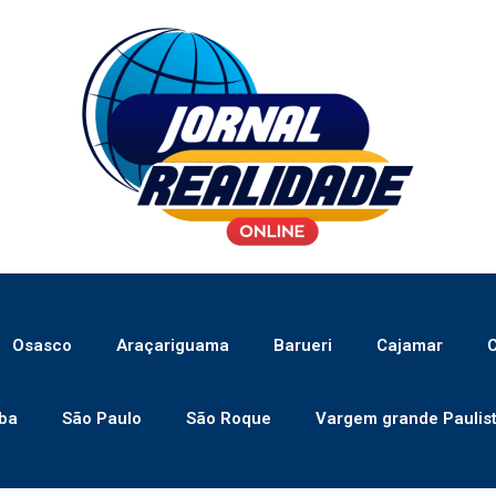
Osasco
Araçariguama
Barueri
Cajamar
C
ba
São Paulo
São Roque
Vargem grande Paulis