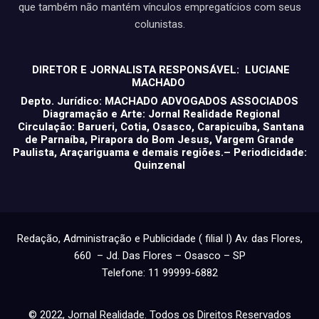
que também não mantém vínculos empregatícios com seus
colunistas.
DIRETOR E JORNALISTA RESPONSÁVEL: LUCIANE
MACHADO
Depto. Jurídico: MACHADO ADVOGADOS ASSOCIADOS
Diagramação e Arte: Jornal Realidade Regional
Circulação: Barueri, Cotia, Osasco, Carapicuíba, Santana
de Parnaíba, Pirapora do Bom Jesus, Vargem Grande
Paulista, Araçariguama e demais regiões.– Periodicidade:
Quinzenal
Redação, Administração e Publicidade ( filial I) Av. das Flores,
660 – Jd. Das Flores – Osasco – SP
Telefone: 11 99999-6882
© 2022, Jornal Realidade. Todos os Direitos Reservados