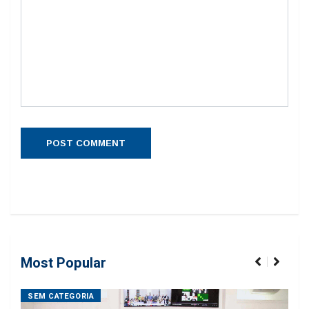
Most Popular
SEM CATEGORIA
SE