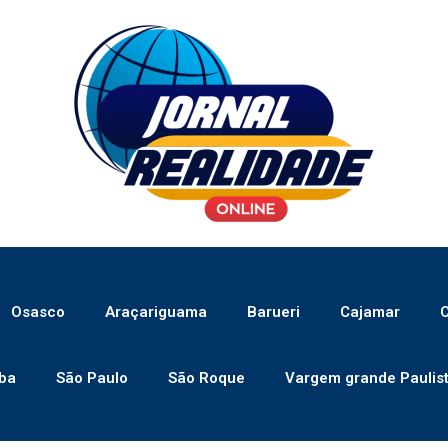
Osasco
Araçariguama
Barueri
Cajamar
C
ba
São Paulo
São Roque
Vargem grande Paulis