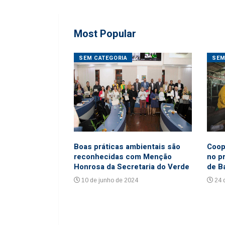
Most Popular
ORES
SEM CATEGORIA
SEM
ho de 2016
6
Coop
Boas práticas ambientais são
no p
reconhecidas com Menção
de B
Honrosa da Secretaria do Verde
24 
10 de junho de 2024