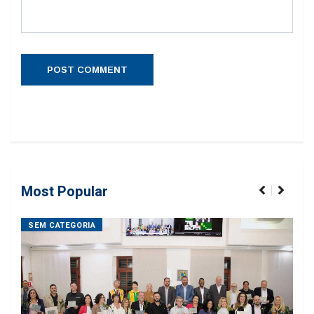
Most Popular
SEM CATEGORIA
SE