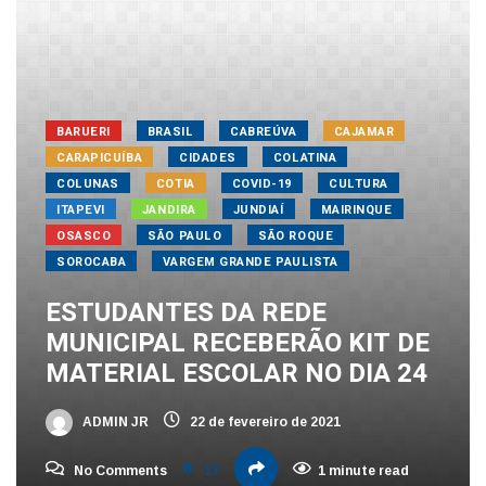
BARUERI
BRASIL
CABREÚVA
CAJAMAR
CARAPICUÍBA
CIDADES
COLATINA
COLUNAS
COTIA
COVID-19
CULTURA
ITAPEVI
JANDIRA
JUNDIAÍ
MAIRINQUE
OSASCO
SÃO PAULO
SÃO ROQUE
SOROCABA
VARGEM GRANDE PAULISTA
ESTUDANTES DA REDE
MUNICIPAL RECEBERÃO KIT DE
MATERIAL ESCOLAR NO DIA 24
ADMIN JR
22 de fevereiro de 2021
No Comments
17
1 minute read