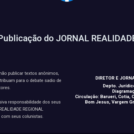
Publicação do JORNAL REALIDAD
ão publicar textos anônimos,
DIRETOR E JORN
tribuam para o debate sadio de
Depto. Juríd
tores.
Diagramaçã
Circulação: Barueri, Cotia,
Bom Jesus, Vargem Gra
siva responsabilidade dos seus
L REALIDADE REGIONAL
com seus colunistas.