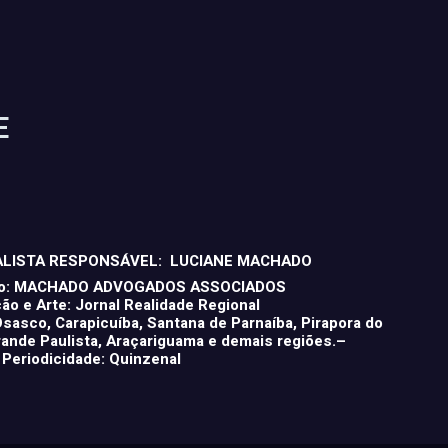
E
ALISTA RESPONSÁVEL: LUCIANE MACHADO
ico: MACHADO ADVOGADOS ASSOCIADOS
o e Arte: Jornal Realidade Regional
 Osasco, Carapicuíba, Santana de Parnaíba, Pirapora do
nde Paulista, Araçariguama e demais regiões.–
Periodicidade: Quinzenal