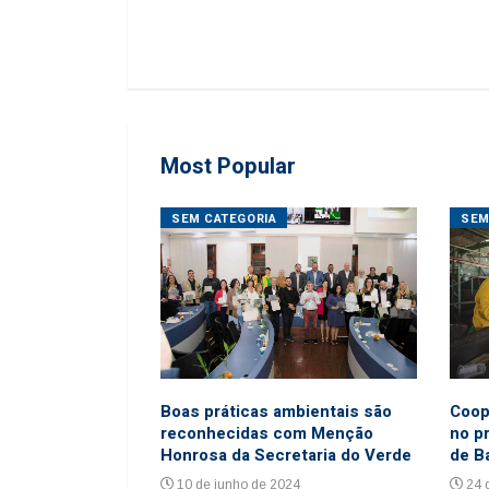
Most Popular
ORES
SEM CATEGORIA
SEM
ho de 2016
6
Coop
Boas práticas ambientais são
no p
reconhecidas com Menção
de B
Honrosa da Secretaria do Verde
24 
10 de junho de 2024