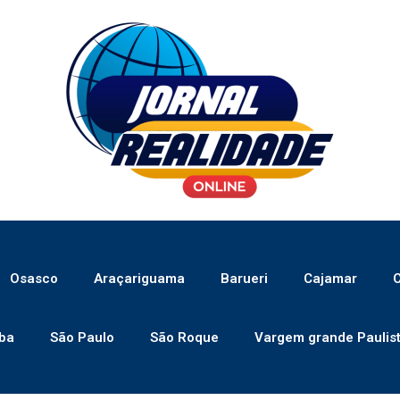
Osasco
Araçariguama
Barueri
Cajamar
C
ba
São Paulo
São Roque
Vargem grande Paulis