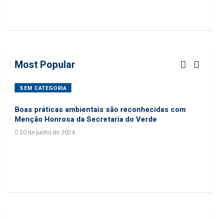
Most Popular
SEM CATEGORIA
SE
Boas práticas ambientais são reconhecidas com
Coo
Menção Honrosa da Secretaria do Verde
cole
10 de junho de 2024
24 