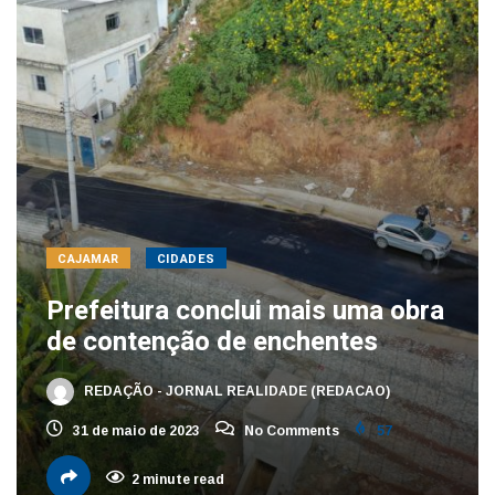
CAJAMAR
CIDADES
Prefeitura conclui mais uma obra
de contenção de enchentes
REDAÇÃO - JORNAL REALIDADE (REDACAO)
31 de maio de 2023
No Comments
57
2 minute read