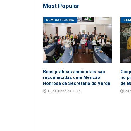
Most Popular
ORES
SEM CATEGORIA
SEM
ho de 2016
6
Coop
Boas práticas ambientais são
no p
reconhecidas com Menção
de B
Honrosa da Secretaria do Verde
24 
10 de junho de 2024