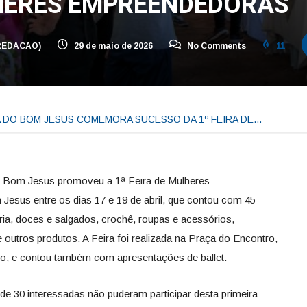
LHERES EMPREENDEDORAS
REDACAO)
29 de maio de 2026
No Comments
11
 DO BOM JESUS COMEMORA SUCESSO DA 1º FEIRA DE…
do Bom Jesus promoveu a 1ª Feira de Mulheres
esus entre os dias 17 e 19 de abril, que contou com 45
ria, doces e salgados, crochê, roupas e acessórios,
e outros produtos. A Feira foi realizada na Praça do Encontro,
pio, e contou também com apresentações de ballet.
de 30 interessadas não puderam participar desta primeira