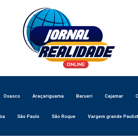
Osasco
Araçariguama
Barueri
Cajamar
C
ba
São Paulo
São Roque
Vargem grande Paulis