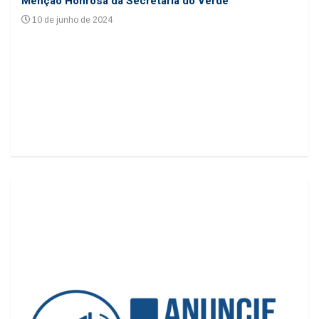
cole
Menção Honrosa da Secretaria do Verde
24
10 de junho de 2024