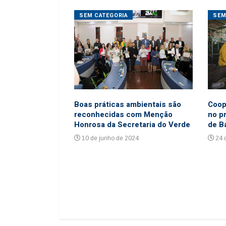
ORES
SEM CATEGORIA
SEM
ho de 2016
6
Coop
Boas práticas ambientais são
no p
reconhecidas com Menção
de B
Honrosa da Secretaria do Verde
24 
10 de junho de 2024