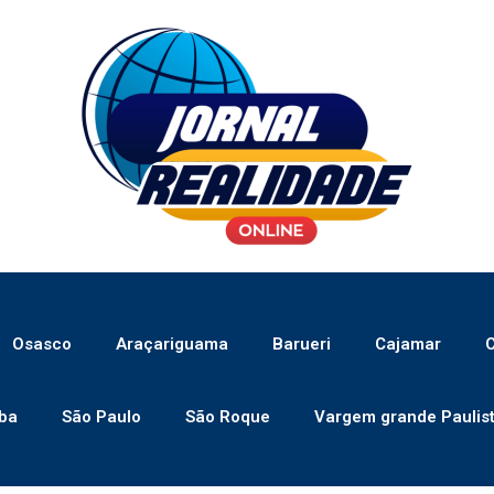
Osasco
Araçariguama
Barueri
Cajamar
C
ba
São Paulo
São Roque
Vargem grande Paulis