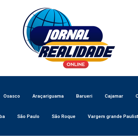
Osasco
Araçariguama
Barueri
Cajamar
C
ba
São Paulo
São Roque
Vargem grande Paulis