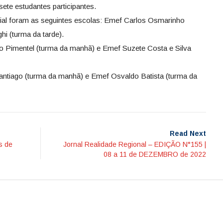
ete estudantes participantes.
icial foram as seguintes escolas: Emef Carlos Osmarinho
i (turma da tarde).
ro Pimentel (turma da manhã) e Emef Suzete Costa e Silva
ntiago (turma da manhã) e Emef Osvaldo Batista (turma da
Read Next
s de
Jornal Realidade Regional – EDIÇÃO N°155 |
08 a 11 de DEZEMBRO de 2022