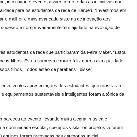
n, incentivou o evento, assim como todas as iniciativas que
lidade para os estudantes da rede de Barueri. “Investimos em
var o melhor e mais avançado sistema de inovação aos
m sucesso e comprovadamente tem ajudado na evolução de
rês estudantes da rede que participaram da Feira Maker. “Estou
eus filhos. Estou surpresa e muito feliz com a alta qualidade
ssos filhos. Todos estão de parabéns”, disse;
 envolventes apresentações dos estudantes, que mostraram
s e equipamentos sustentáveis e inteligentes foram a tônica da
pareceu ao evento, levando muita alegria, música e
 a comunidade escolar, que após visitar os projetos votaram
 18 equipes foram premiadas nas categorias Inicial,