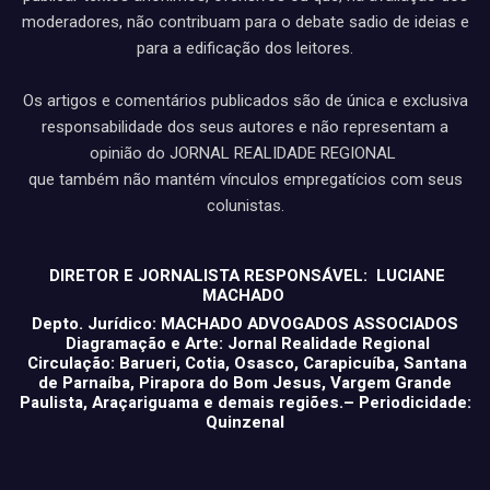
moderadores, não contribuam para o debate sadio de ideias e
para a edificação dos leitores.
Os artigos e comentários publicados são de única e exclusiva
responsabilidade dos seus autores e não representam a
opinião do JORNAL REALIDADE REGIONAL
que também não mantém vínculos empregatícios com seus
colunistas.
DIRETOR E JORNALISTA RESPONSÁVEL: LUCIANE
MACHADO
Depto. Jurídico: MACHADO ADVOGADOS ASSOCIADOS
Diagramação e Arte: Jornal Realidade Regional
Circulação: Barueri, Cotia, Osasco, Carapicuíba, Santana
de Parnaíba, Pirapora do Bom Jesus, Vargem Grande
Paulista, Araçariguama e demais regiões.– Periodicidade:
Quinzenal