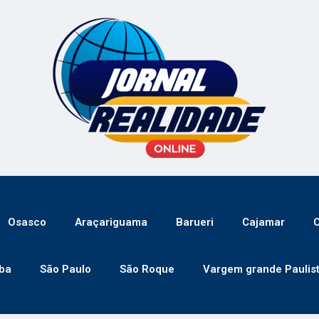
Osasco
Araçariguama
Barueri
Cajamar
C
ba
São Paulo
São Roque
Vargem grande Paulis