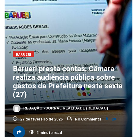
BARUERI
Barueri presta contas: Câmara
realiza audiência pública sobre
gastos da Prefeitura nesta sexta
(27)
REDAÇÃO - JORNAL REALIDADE (REDACAO)
27 de fevereiro de 2026
No Comments
20
2 minute read