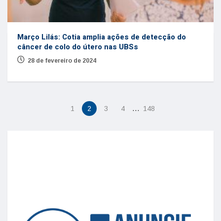
Março Lilás: Cotia amplia ações de detecção do
câncer de colo do útero nas UBSs
28 de fevereiro de 2024
…
1
2
3
4
148